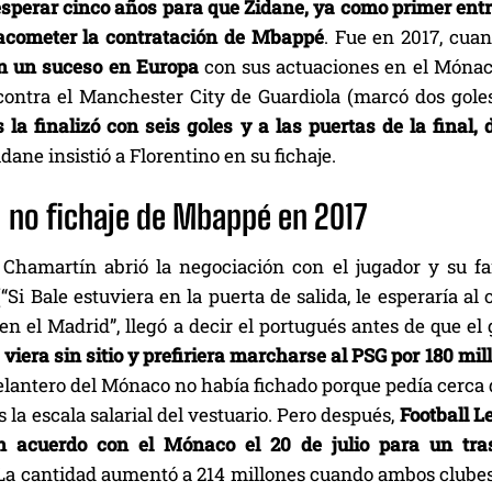
sperar cinco años para que Zidane, ya como primer entre
acometer la contratación de Mbappé
. Fue en 2017, cuan
en un suceso en Europa
con sus actuaciones en el Mónaco
contra el Manchester City de Guardiola (marcó dos goles 
la finalizó con seis goles y a las puertas de la final, 
dane insistió a Florentino en su fichaje.
el no fichaje de Mbappé en 2017
 Chamartín abrió la negociación con el jugador y su fam
Si Bale estuviera en la puerta de salida, le esperaría al 
en el Madrid”, llegó a decir el portugués antes de que e
iera sin sitio y prefiriera marcharse al PSG por 180 mil
elantero del Mónaco no había fichado porque pedía cerca 
es la escala salarial del vestuario. Pero después,
Football L
un acuerdo con el Mónaco el 20 de julio para un tr
a cantidad aumentó a 214 millones cuando ambos clube