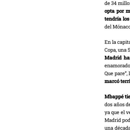
de 34 millo
opta por m
tendría lo
del Mónaco
En la capit
Copa, una 
Madrid ha
enamorado 
Que pare”, 
marcó terr
Mbappé tie
dos años de
ya que el v
Madrid podr
una década