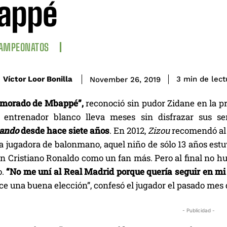
appé
CAMPEONATOS
de lect
Víctor Loor Bonilla
3
min
November 26, 2019
amorado de Mbappé”,
reconoció sin pudor Zidane en la pr
 entrenador blanco lleva meses sin disfrazar sus se
nando
desde hace siete años
. En 2012,
Zizou
recomendó al M
na jugadora de balonmano, aquel niño de sólo 13 años es
 Cristiano Ronaldo como un fan más. Pero al final no hub
o.
“No me uní al Real Madrid porque quería seguir en mi 
ce una buena elección”, confesó el jugador el pasado mes 
- Publicidad -