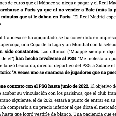
nes de euros que el Mónaco se niega a pagar y el Real Ma
archarse a París ya que al no vender a Bale (más la 
s minutos que sí le daban en París
. “El Real Madrid espe
.
al francesa se ha agigantado, se ha convertido en impres
Supercopa, una Copa de la Liga y un Mundial con la selec
n sido constantes.
Los últimos (“Mbappé siempre dijo 
de él”)
han hecho revolverse al PSG
. “Me molesta un po
le lanzó Leonardo, director deportivo del PSG, a Zidane e
itorio: “A veces uno se enamora de jugadores que no pue
ne contrato con el PSG hasta junio de 2022.
El objetivo d
 acabar su vinculación con los parisinos, que el club fra
erano siguiente, el de 2021, estará a punto de entrar en s
ía comprarlo a un precio inferior al que dicta el mercad
 hasta que logró vestirle de blanco. Una paciencia que