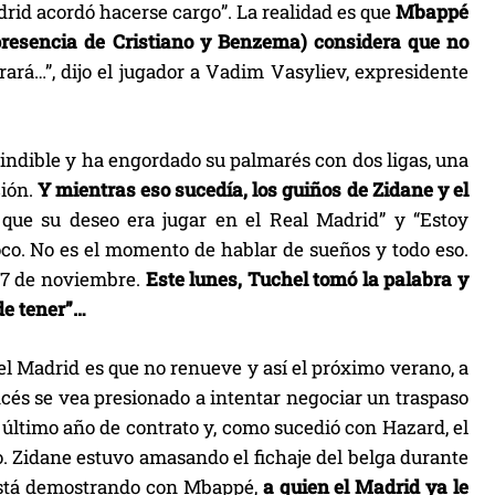
drid acordó hacerse cargo”. La realidad es que
Mbappé
presencia de Cristiano y Benzema) considera que no
rará…”, dijo el jugador a Vadim Vasyliev, expresidente
cindible y ha engordado su palmarés con dos ligas, una
ción.
Y mientras eso sucedía, los guiños de Zidane y el
que su deseo era jugar en el Real Madrid” y “Estoy
co. No es el momento de hablar de sueños y todo eso.
l 7 de noviembre.
Este lunes, Tuchel tomó la palabra y
de tener”…
el Madrid es que no renueve y así el próximo verano, a
ncés se vea presionado a intentar negociar un traspaso
u último año de contrato y, como sucedió con Hazard, el
o. Zidane estuvo amasando el fichaje del belga durante
 está demostrando con Mbappé,
a quien el Madrid ya le