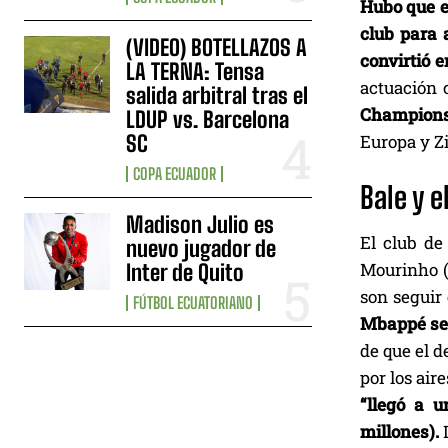
Hubo que e
club para 
(VIDEO) BOTELLAZOS A
convirtió 
LA TERNA: Tensa
actuación 
salida arbitral tras el
Champions 
LDUP vs. Barcelona
SC
Europa y Zi
COPA ECUADOR
Bale y 
Madison Julio es
El club de
nuevo jugador de
Mourinho (“
Inter de Quito
son seguir 
FÚTBOL ECUATORIANO
Mbappé se v
de que el d
por los air
“llegó a 
millones).
L