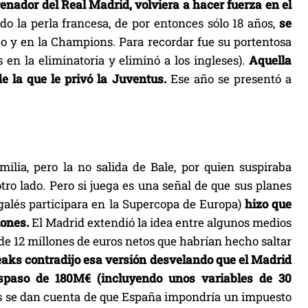
nador del Real Madrid, volviera a hacer fuerza en el
do la perla francesa, de por entonces sólo 18 años,
se
 y en la Champions. Para recordar fue su portentosa
en la eliminatoria y eliminó a los ingleses).
Aquella
de la que le privó la Juventus.
Ese año se presentó a
ilia, pero la no salida de Bale, por quien suspiraba
otro lado. Pero si juega es una señal de que sus planes
l galés participara en la Supercopa de Europa)
hizo que
lones.
El Madrid extendió la idea entre algunos medios
de 12 millones de euros netos que habrían hecho saltar
eaks contradijo esa versión desvelando que el Madrid
aspaso de 180M€ (incluyendo unos variables de 30
s se dan cuenta de que España impondría un impuesto