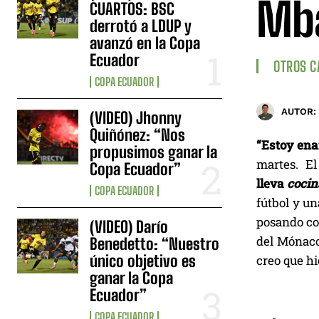
Mb
CUARTOS: BSC
derrotó a LDUP y
avanzó en la Copa
Ecuador
OTROS 
COPA ECUADOR
AUTOR:
(VIDEO) Jhonny
Quiñónez: “Nos
“Estoy en
propusimos ganar la
martes. El
Copa Ecuador”
lleva
coci
COPA ECUADOR
fútbol y u
posando con
(VIDEO) Darío
del Mónac
Benedetto: “Nuestro
único objetivo es
creo que hi
ganar la Copa
Ecuador”
COPA ECUADOR