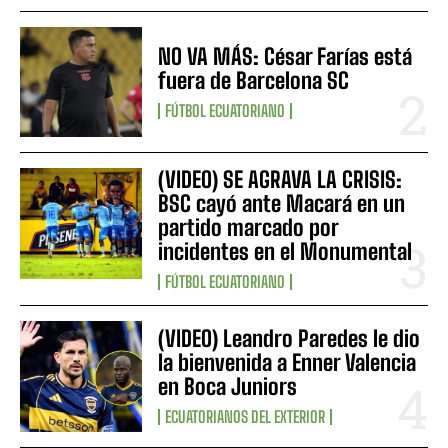
NO VA MÁS: César Farías está
fuera de Barcelona SC
FÚTBOL ECUATORIANO
(VIDEO) SE AGRAVA LA CRISIS:
BSC cayó ante Macará en un
partido marcado por
incidentes en el Monumental
FÚTBOL ECUATORIANO
(VIDEO) Leandro Paredes le dio
la bienvenida a Enner Valencia
en Boca Juniors
ECUATORIANOS DEL EXTERIOR