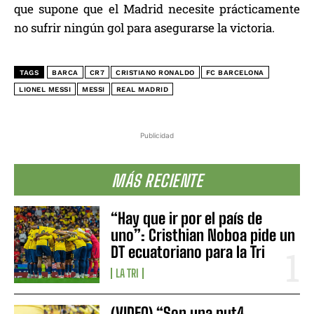
que supone que el Madrid necesite prácticamente
no sufrir ningún gol para asegurarse la victoria.
TAGS
BARCA
CR7
CRISTIANO RONALDO
FC BARCELONA
LIONEL MESSI
MESSI
REAL MADRID
Publicidad
MÁS RECIENTE
“Hay que ir por el país de
uno”: Cristhian Noboa pide un
DT ecuatoriano para la Tri
LA TRI
(VIDEO) “Son una put4