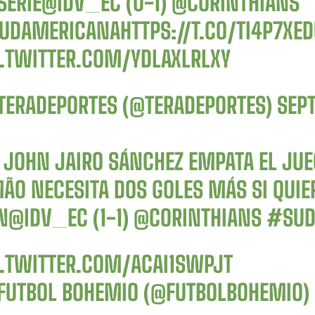
SERIE
@IDV_EC
(0-1)
@CORINTHIANS
UDAMERICANA
HTTPS://T.CO/TI4P7XED
C.TWITTER.COM/YDLAXLRLXY
TERADEPORTES (@TERADEPORTES)
SEP
 JOHN JAIRO SÁNCHEZ EMPATA EL JUE
ÃO NECESITA DOS GOLES MÁS SI QUIER
N
@IDV_EC
(1-1)
@CORINTHIANS
#SUD
C.TWITTER.COM/ACAI1SWPJT
FUTBOL BOHEMIO (@FUTBOLBOHEMIO)