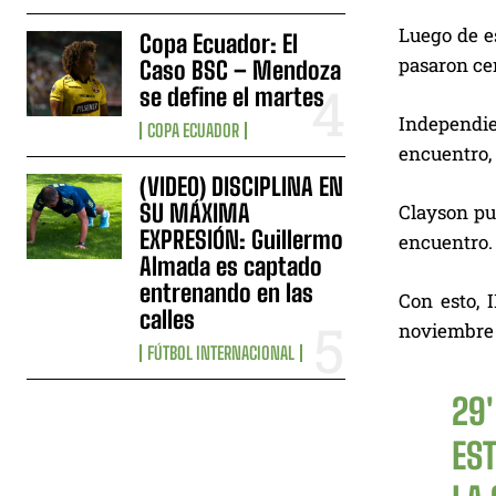
Luego de es
Copa Ecuador: El
pasaron cer
Caso BSC – Mendoza
se define el martes
Independie
COPA ECUADOR
encuentro, 
(VIDEO) DISCIPLINA EN
SU MÁXIMA
Clayson pus
EXPRESIÓN: Guillermo
encuentro.
Almada es captado
entrenando en las
Con esto, 
calles
noviembre l
FÚTBOL INTERNACIONAL
29
ES