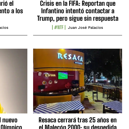
rió el
Crisis en la FIFA: Reportan que
nto a los
Infantino intentó contactar a
Trump, pero sigue sin respuesta
#NTF
acios
Juan José Palacios
l nuevo
Resaca cerrará tras 25 años en
 Olímpico
el Malecón 2000: su despedida