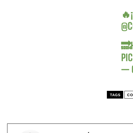
🔥
@C
🔜
PI
— 
TAGS
CO