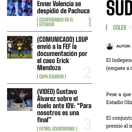
SU
Enner Valencia se
despidió de Pachuca
ECUATORIANOS EN EL
EXTERIOR
GOLES
(COMUNICADO) LDUP
envió a la FEF la
AUTOR:
documentación por
el caso Erick
El Independ
Mendoza
(empate a d
COPA ECUADOR
(VIDEO) Gustavo
Pese a que
Álvarez sobre el
Estadio Olí
duelo ante IDV: “Para
nosotros es una
El conjunto
final”
premio al m
FÚTBOL ECUATORIANO