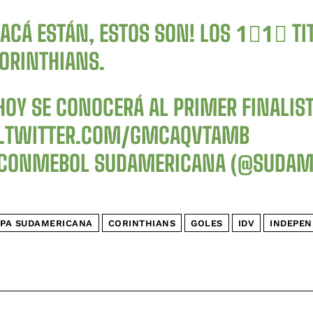
¡ACÁ ESTÁN, ESTOS SON! LOS 1⃣1⃣ TI
ORINTHIANS
.
HOY SE CONOCERÁ AL PRIMER FINALIST
C.TWITTER.COM/GMCAQVTAMB
CONMEBOL SUDAMERICANA (@SUDAM
PA SUDAMERICANA
CORINTHIANS
GOLES
IDV
INDEPEN