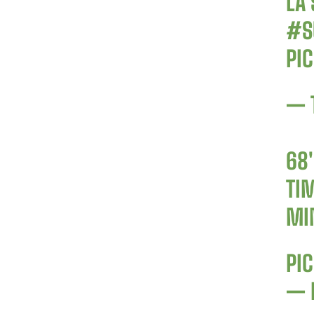
LA 
#S
PI
— 
68′
TIM
MI
PI
— 