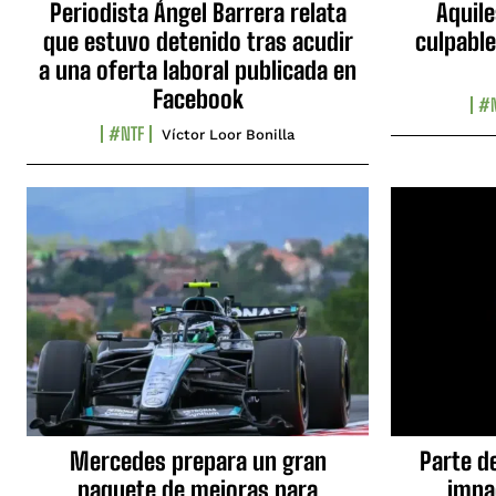
Periodista Ángel Barrera relata
Aquile
que estuvo detenido tras acudir
culpable
a una oferta laboral publicada en
Facebook
#N
#NTF
Víctor Loor Bonilla
Mercedes prepara un gran
Parte d
paquete de mejoras para
impa