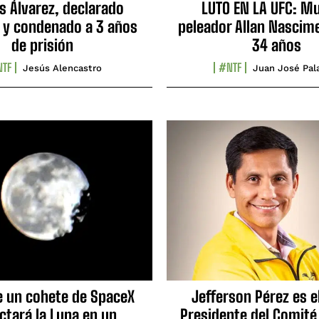
s Álvarez, declarado
LUTO EN LA UFC: Mu
 y condenado a 3 años
peleador Allan Nascime
de prisión
34 años
TF
#NTF
Jesús Alencastro
Juan José Pal
e un cohete de SpaceX
Jefferson Pérez es e
ctará la Luna en un
Presidente del Comité