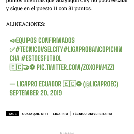
puntos mientras que Guayaquil City no pudo escalar
y sigue en el puesto 11 con 31 puntos.
ALINEACIONES:
📣EQUIPOS CONFIRMADOS
✅
#TECNICOVSELCITY
#LIGAPROBANCOPICHIN
CHA
#ESTOESFUTBOL
🇪🇨🤝⚽️
PIC.TWITTER.COM/ZOXOPW4ZZI
— LIGAPRO ECUADOR 🇪🇨⚽️ (@LIGAPROEC)
SEPTEMBER 20, 2019
TAGS
GUAYAQUIL CITY
LIGA PRO
TÉCNICO UNIVERSITARIO
Publicidad