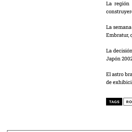
La región 
construyero
La semana 
Embratur, q
La decisió
Japón 2002 
El astro br
de exhibici
TAGS
RO