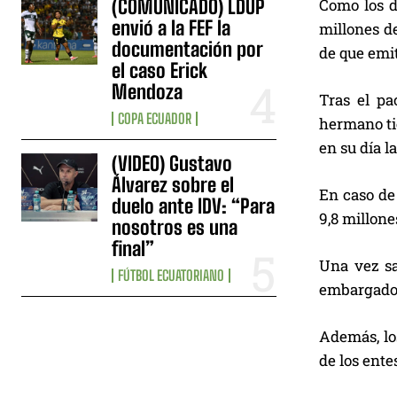
(COMUNICADO) LDUP
Como los d
envió a la FEF la
millones de
documentación por
de que emi
el caso Erick
Mendoza
Tras el pa
COPA ECUADOR
hermano tie
en su día la
(VIDEO) Gustavo
Álvarez sobre el
En caso de 
duelo ante IDV: “Para
9,8 millone
nosotros es una
final”
Una vez sa
FÚTBOL ECUATORIANO
embargados
Además, lo
de los ente