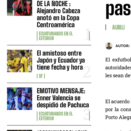
pas
DE LA NOCHE :
Alejandro Cabeza
anotó en la Copa
Centroamérica
AUNLI
ECUATORIANOS EN EL
EXTERIOR
AUTOR:
El amistoso entre
Japón y Ecuador ya
El exfutbo
tiene fecha y hora
autoridades
les sean de
SF
EMOTIVO MENSAJE:
Enner Valencia se
El acuerdo 
despidió de Pachuca
por la con
ECUATORIANOS EN EL
Porto Alegre
EXTERIOR