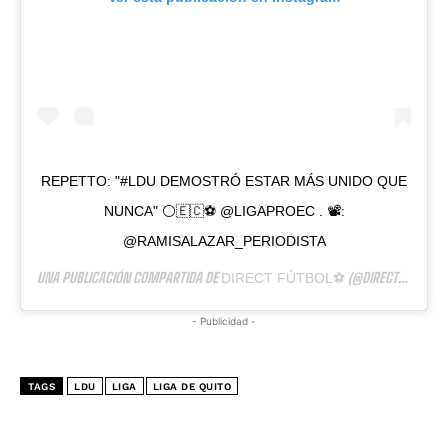
REPETTO: "#LDU DEMOSTRÓ ESTAR MÁS UNIDO QUE
NUNCA" ⚪🇪🇨⚽️ @LIGAPROEC . 📽:
@RAMISALAZAR_PERIODISTA
UNA PUBLICACIÓN COMPARTIDA DE
(@DIRECTFUTBOLEC) EL
DIRECT FÚTBOL⚽️
- Publicidad -
TAGS
LDU
LIGA
LIGA DE QUITO