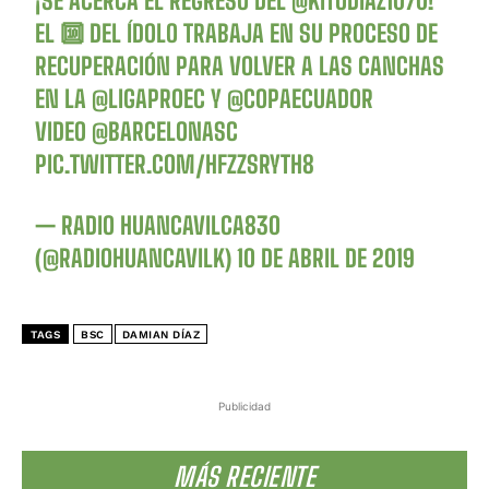
¡SE ACERCA EL REGRESO DEL
@KITUDIAZ1070
!
EL 🔟 DEL ÍDOLO TRABAJA EN SU PROCESO DE
RECUPERACIÓN PARA VOLVER A LAS CANCHAS
EN LA
@LIGAPROEC
Y
@COPAECUADOR
VIDEO
@BARCELONASC
PIC.TWITTER.COM/HFZZSRYTH8
— RADIO HUANCAVILCA830
(@RADIOHUANCAVILK)
10 DE ABRIL DE 2019
TAGS
BSC
DAMIAN DÍAZ
Publicidad
MÁS RECIENTE