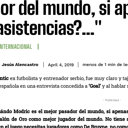
or del mundo, si a
asistencias?…"
INTERNACIONAL
de le
Jesús Alencastro
menos de 1
min
April 4, 2019
ntic
ex futbolista y entrenador serbio, fue muy claro y ta
 española en una entrevista concedida a
‘Goal’
y al hablar
- Publicidad -
ándo Modric es el mejor pasador del mundo, si apenas
alón de Oro como mejor jugador del mundo. No tiene se
en el juego necesitas jugadores como De Bruyne, no com