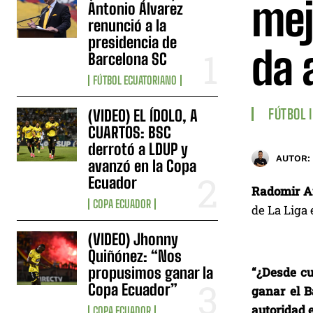
mej
Antonio Álvarez
renunció a la
presidencia de
da 
Barcelona SC
FÚTBOL ECUATORIANO
FÚTBOL 
(VIDEO) EL ÍDOLO, A
CUARTOS: BSC
derrotó a LDUP y
AUTOR:
avanzó en la Copa
Ecuador
Radomir A
COPA ECUADOR
de La Liga
(VIDEO) Jhonny
Quiñónez: “Nos
propusimos ganar la
“¿Desde cu
Copa Ecuador”
ganar el B
autoridad 
COPA ECUADOR