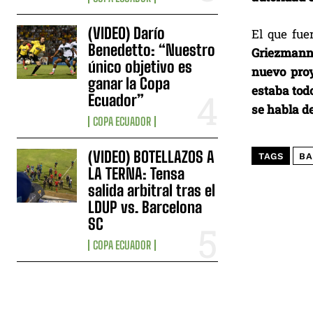
(VIDEO) Darío
El que fue
Benedetto: “Nuestro
Griezmann,
único objetivo es
nuevo proy
ganar la Copa
estaba tod
Ecuador”
se habla de
COPA ECUADOR
(VIDEO) BOTELLAZOS A
TAGS
BA
LA TERNA: Tensa
salida arbitral tras el
LDUP vs. Barcelona
SC
COPA ECUADOR