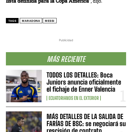
lista definida para la Copa América”
, dijo.
TAGS
MARADONA
MESSI
Publicidad
MÁS RECIENTE
TODOS LOS DETALLES: Boca
Juniors anuncia oficialmente
el fichaje de Enner Valencia
ECUATORIANOS EN EL EXTERIOR
MÁS DETALLES DE LA SALIDA DE
FARÍAS DE BSC: se negociará su
rescisión de contrato