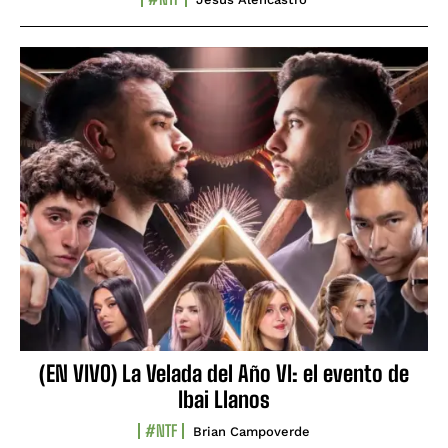
(EN VIVO) La Velada del Año VI: el evento de
Ibai Llanos
#NTF
Brian Campoverde