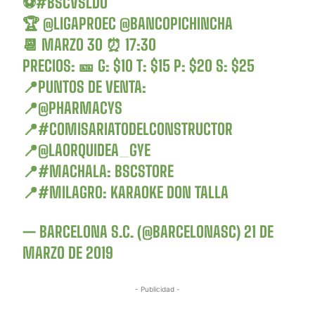
⚽
#BSCVSLDU
🏆
@LIGAPROEC
@BANCOPICHINCHA
📆 MARZO 30 ⏰ 17:30
PRECIOS: 🎫 G: $10 T: $15 P: $20 S: $25
📍PUNTOS DE VENTA:
📍
@PHARMACYS
📍
#COMISARIATODELCONSTRUCTOR
📍
@LAORQUIDEA_GYE
📍
#MACHALA
: BSCSTORE
📍
#MILAGRO
: KARAOKE DON TALLA
— BARCELONA S.C. (@BARCELONASC)
21 DE
MARZO DE 2019
- Publicidad -