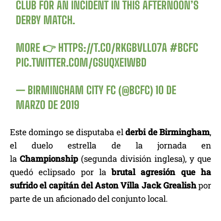
CLUB FOR AN INCIDENT IN THIS AFTERNOON’S
DERBY MATCH.
MORE 👉
HTTPS://T.CO/RKGBVLLO7A
#BCFC
PIC.TWITTER.COM/GSUQXE1WBD
— BIRMINGHAM CITY FC (@BCFC)
10 DE
MARZO DE 2019
Este domingo se disputaba el
derbi de Birmingham
,
el duelo estrella de la jornada en
la
Championship
(segunda división inglesa), y que
quedó eclipsado por la
brutal agresión que ha
sufrido el capitán del Aston Villa Jack Grealish
por
parte de un aficionado del conjunto local.