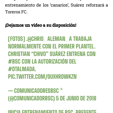
entrenamiento de los ‘canarios’, Suárez reforzará a
Toreros FC.
¡Dejamos un video a su disposición!
[FOTOS] .
@CHRIS_ALEMAN_A
TRABAJA
NORMALMENTE CON EL PRIMER PLANTEL.
CHRISTIAN “CHIVO” SUÁREZ ENTRENA CON
#BSC
CON LA AUTORIZACIÓN DEL
#DTALMADA
.
PIC.TWITTER.COM/DUXHRDWKZN
— COMUNICADORESBSC ®
(@COMUNICADORBSC)
5 DE JUNIO DE 2018
INICIA ENTRENAMIENTO DE BSC. PRESENTE