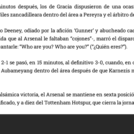
inutos después, los de Gracia dispusieron de una ocas
les zancadilleara dentro del área a Pereyra y el árbitro 
o Deeney, odiado por la afición ‘Gunner’ y abucheado cad
ida que al Arsenal le faltaban “cojones”-, marró el dispar
antarle: “Who are you? Who are you?” (“¿Quién eres?”).
 2-1 se pasó, en 15 minutos, al definitivo 3-0, cuando, e
 Aubameyang dentro del área después de que Karnezis no
lsámica victoria, el Arsenal se mantiene en sexta posición
ificado, y a diez del Tottenham Hotspur, que cierra la jo