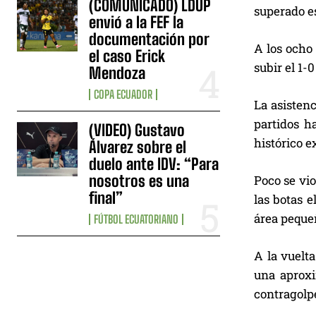
(COMUNICADO) LDUP
superado e
envió a la FEF la
documentación por
A los ocho
el caso Erick
subir el 1-
Mendoza
COPA ECUADOR
La asistenc
partidos h
(VIDEO) Gustavo
histórico e
Álvarez sobre el
duelo ante IDV: “Para
nosotros es una
Poco se vio
final”
las botas 
área peque
FÚTBOL ECUATORIANO
A la vuelt
una aproxi
contragolpe