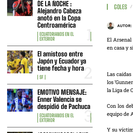
DE LA NOCHE :
GOLES
Alejandro Cabeza
anotó en la Copa
Centroamérica
AUTOR:
ECUATORIANOS EN EL
EXTERIOR
El Arsenal 
en casa y s
El amistoso entre
Japón y Ecuador ya
tiene fecha y hora
Las caídas
SF
los ‘Gunner
la Liga de
EMOTIVO MENSAJE:
Enner Valencia se
despidió de Pachuca
Con los deb
equipo de 
ECUATORIANOS EN EL
EXTERIOR
Y su víctim