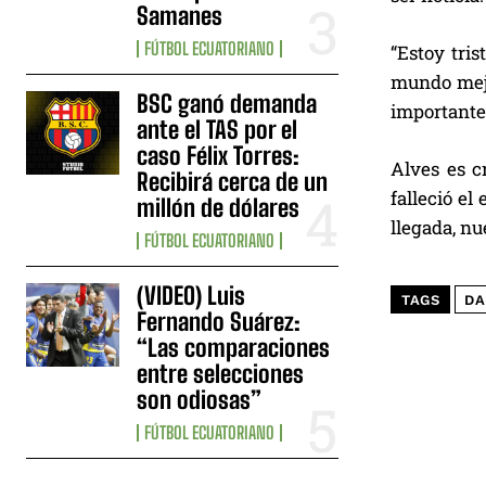
Samanes
FÚTBOL ECUATORIANO
“Estoy tri
mundo mejo
BSC ganó demanda
importante
ante el TAS por el
caso Félix Torres:
Alves es c
Recibirá cerca de un
falleció el
millón de dólares
llegada, nu
FÚTBOL ECUATORIANO
(VIDEO) Luis
TAGS
DA
Fernando Suárez:
“Las comparaciones
entre selecciones
son odiosas”
FÚTBOL ECUATORIANO