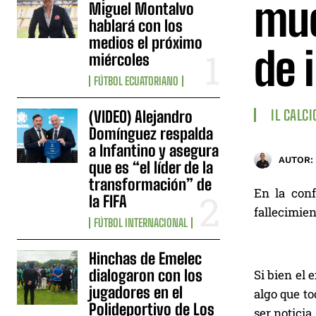
mue
Miguel Montalvo
hablará con los
medios el próximo
de 
miércoles
FÚTBOL ECUATORIANO
IL CALCI
(VIDEO) Alejandro
Domínguez respalda
a Infantino y asegura
AUTOR:
que es “el líder de la
transformación” de
En la conf
la FIFA
fallecimien
FÚTBOL INTERNACIONAL
Hinchas de Emelec
dialogaron con los
Si bien el 
jugadores en el
algo que t
Polideportivo de Los
ser noticia.