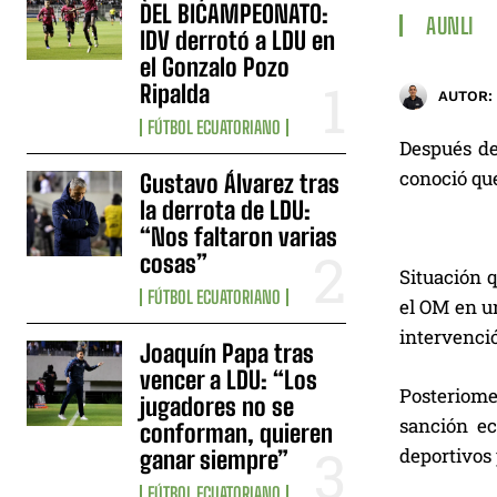
DEL BICAMPEONATO:
AUNLI
IDV derrotó a LDU en
el Gonzalo Pozo
Ripalda
AUTOR:
FÚTBOL ECUATORIANO
Después de
conoció que
Gustavo Álvarez tras
la derrota de LDU:
“Nos faltaron varias
cosas”
Situación q
FÚTBOL ECUATORIANO
el OM en un
intervenció
Joaquín Papa tras
vencer a LDU: “Los
Posteriomen
jugadores no se
sanción ec
conforman, quieren
deportivos 
ganar siempre”
FÚTBOL ECUATORIANO