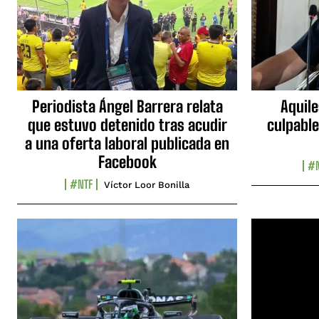
Periodista Ángel Barrera relata
Aquile
que estuvo detenido tras acudir
culpable
a una oferta laboral publicada en
Facebook
#N
#NTF
Víctor Loor Bonilla