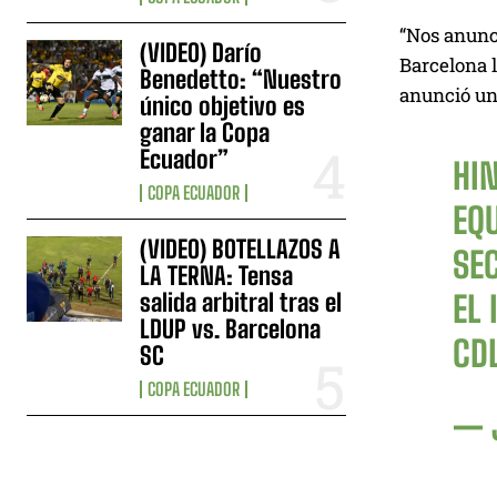
“Nos anunc
(VIDEO) Darío
Barcelona l
Benedetto: “Nuestro
anunció un 
único objetivo es
ganar la Copa
Ecuador”
HI
COPA ECUADOR
EQ
(VIDEO) BOTELLAZOS A
SE
LA TERNA: Tensa
salida arbitral tras el
EL
LDUP vs. Barcelona
CDL
SC
COPA ECUADOR
— 