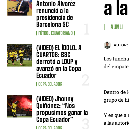
a l
Antonio Álvarez
renunció a la
presidencia de
Barcelona SC
AUNLI
FÚTBOL ECUATORIANO
AUTOR:
(VIDEO) EL ÍDOLO, A
CUARTOS: BSC
Los hincha
derrotó a LDUP y
del empate 
avanzó en la Copa
Ecuador
COPA ECUADOR
Dentro de 
(VIDEO) Jhonny
grupo de hi
Quiñónez: “Nos
propusimos ganar la
Y es que a 
Copa Ecuador”
a las autori
COPA ECUADOR