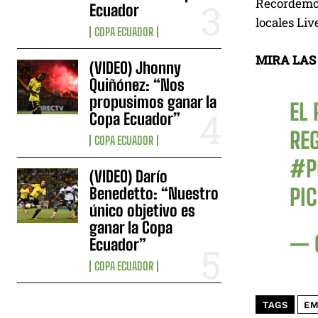
Recordemos 
Ecuador
locales Liv
COPA ECUADOR
MIRA LAS
(VIDEO) Jhonny
Quiñónez: “Nos
propusimos ganar la
EL
Copa Ecuador”
RE
COPA ECUADOR
#P
(VIDEO) Darío
Benedetto: “Nuestro
PI
único objetivo es
ganar la Copa
— 
Ecuador”
COPA ECUADOR
TAGS
EM