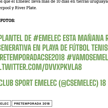
que el Emelec lleva más de 10 días en tierras uruguayas 
erpool y River Plate.
 FOTOS:
 PLANTEL DE
#EMELEC
ESTA MAÑANA R
GENERATIVA EN PLAYA DE FÚTBOL TENI
RETEMPORADACSE2018
#VAMOSEMEL
C.TWITTER.COM/DVVXPKVLA8
CLUB SPORT EMELEC (@CSEMELEC)
18
ELEC
PRETEMPORADA 2018