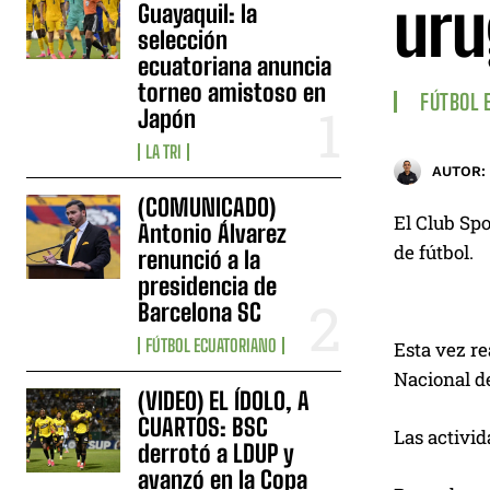
uru
Guayaquil: la
selección
ecuatoriana anuncia
torneo amistoso en
FÚTBOL 
Japón
LA TRI
AUTOR:
(COMUNICADO)
El Club Sp
Antonio Álvarez
de fútbol.
renunció a la
presidencia de
Barcelona SC
FÚTBOL ECUATORIANO
Esta vez re
Nacional d
(VIDEO) EL ÍDOLO, A
CUARTOS: BSC
Las activid
derrotó a LDUP y
avanzó en la Copa