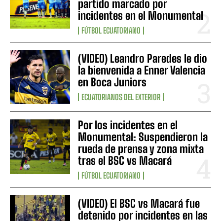
partido marcado por
incidentes en el Monumental
FÚTBOL ECUATORIANO
(VIDEO) Leandro Paredes le dio
la bienvenida a Enner Valencia
en Boca Juniors
ECUATORIANOS DEL EXTERIOR
Por los incidentes en el
Monumental: Suspendieron la
rueda de prensa y zona mixta
tras el BSC vs Macará
FÚTBOL ECUATORIANO
(VIDEO) El BSC vs Macará fue
detenido por incidentes en las