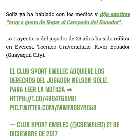
Solíz ya ha hablado con los medios y
dijo sentirse
“muy a gusto de llegar al Campeón del Ecuador”.
La trayectoria del jugador de 23 años ha sido militar
en Everest, Técnico Universitario, River Ecuador
(Guayaquil City).
EL CLUB SPORT EMELEC ADQUIERE LOS
DERECHOS DEL JUGADOR NELSON SOLIZ.
PARA LEER LA NOTICIA ➡
HTTPS://T.CO/48G4T6DVBI
PIC.TWITTER.COM/MMMD8YROA8
— CLUB SPORT EMELEC (@CSEMELEC)
21 DE
DICIEMBRE DE 2017