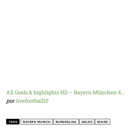
All Goals & highlights HD – Bayern München 4…
por
livefootball10
TAGS
BAYERN MUNICH
BUNDESLIGA
GOLES
MAINZ