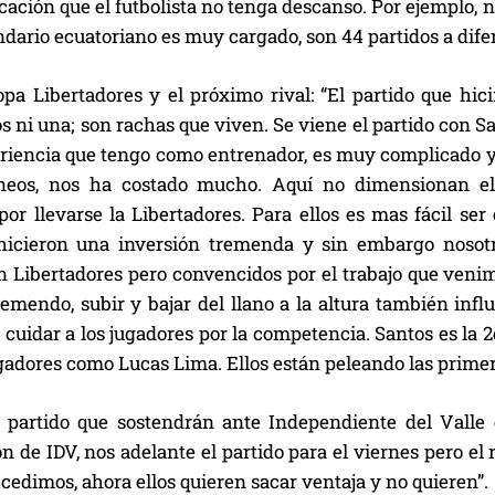
ación que el futbolista no tenga descanso. Por ejemplo, 
endario ecuatoriano es muy cargado, son 44 partidos a dife
opa Libertadores y el próximo rival: “El partido que hi
 ni una; son rachas que viven. Se viene el partido con Sa
eriencia que tengo como entrenador, es muy complicado 
neos, nos ha costado mucho. Aquí no dimensionan el 
por llevarse la Libertadores. Para ellos es mas fácil se
hicieron una inversión tremenda y sin embargo nosot
n Libertadores pero convencidos por el trabajo que veni
remendo, subir y bajar del llano a la altura también in
 cuidar a los jugadores por la competencia. Santos es la 
gadores como Lucas Lima. Ellos están peleando las prime
 partido que sostendrán ante Independiente del Valle 
n de IDV, nos adelante el partido para el viernes pero el
cedimos, ahora ellos quieren sacar ventaja y no quieren”.