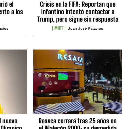
rió el
Crisis en la FIFA: Reportan que
nto a los
Infantino intentó contactar a
Trump, pero sigue sin respuesta
#NTF
acios
Juan José Palacios
l nuevo
Resaca cerrará tras 25 años en
 Olímpico
el Malecón 2000: su despedida