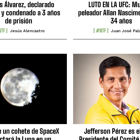
s Álvarez, declarado
LUTO EN LA UFC: Mu
 y condenado a 3 años
peleador Allan Nascime
de prisión
34 años
TF
#NTF
Jesús Alencastro
Juan José Pal
e un cohete de SpaceX
Jefferson Pérez es e
ctará la Luna en un
Presidente del Comité