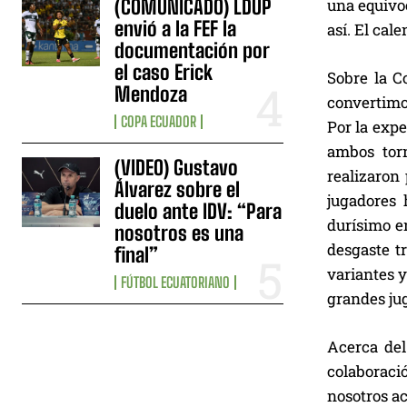
(COMUNICADO) LDUP
una equivoc
envió a la FEF la
así. El cal
documentación por
el caso Erick
Sobre la C
Mendoza
convertimos
COPA ECUADOR
Por la exp
ambos tor
(VIDEO) Gustavo
realizaron 
Álvarez sobre el
jugadores 
duelo ante IDV: “Para
durísimo e
nosotros es una
desgaste t
final”
variantes y
FÚTBOL ECUATORIANO
grandes ju
Acerca del
colaboració
nosotros ac