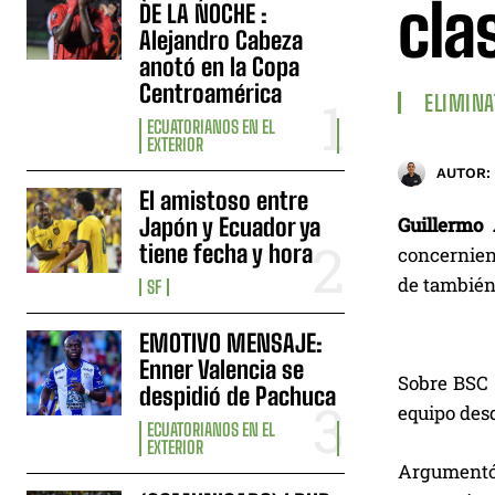
cla
DE LA NOCHE :
Alejandro Cabeza
anotó en la Copa
Centroamérica
ELIMINA
ECUATORIANOS EN EL
EXTERIOR
AUTOR:
El amistoso entre
Japón y Ecuador ya
Guillermo
tiene fecha y hora
concernien
de también
SF
EMOTIVO MENSAJE:
Enner Valencia se
Sobre BSC 
despidió de Pachuca
equipo desd
ECUATORIANOS EN EL
EXTERIOR
Argumentó 