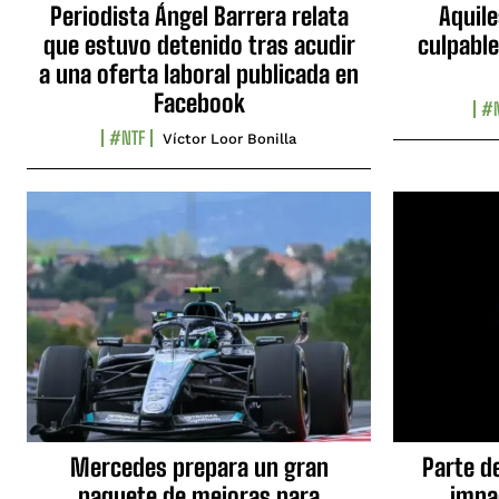
Periodista Ángel Barrera relata
Aquile
que estuvo detenido tras acudir
culpable
a una oferta laboral publicada en
Facebook
#N
#NTF
Víctor Loor Bonilla
Mercedes prepara un gran
Parte d
paquete de mejoras para
impa