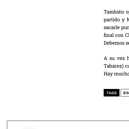
También op
partido y 
sacarle pu
final con C
Debemos ser
A su vez h
Tabárez) cu
Hay muchos
TAGS
BS