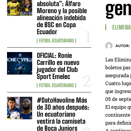
gen
absoluta”: Alfaro
Moreno y la posible
alineación indebida
de BSC en Copa
ELIMINA
Ecuador
FÚTBOL ECUATORIANO
AUTOR:
OFICIAL: Ronie
Las Elimin
Carrillo es nuevo
boletos par
jugador del Club
asegurada 
Sport Emelec
Cuatro luga
FÚTBOL ECUATORIANO
que ingresa
05 de sept
#DatoHavoline Más
de 30 años después:
El equipo q
Un ecuatoriano
continente 
vestirá la camiseta
para defini
de Boca Juniors
A continuac