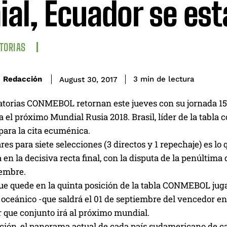
ial, Ecuador se es
TORIAS
de lectura
Redacción
3
min
August 30, 2017
atorias CONMEBOL retornan este jueves con su jornada 15
a el próximo Mundial Rusia 2018. Brasil, líder de la tabla 
para la cita ecuménica.
res para siete selecciones (3 directos y 1 repechaje) es lo
 en la decisiva recta final, con la disputa de la penúltima
iembre.
ue quede en la quinta posición de la tabla CONMEBOL jugar
oceánico -que saldrá el 01 de septiembre del vencedor en
r que conjunto irá al próximo mundial.
ión, el panorama actual de cada país sudamericano de car