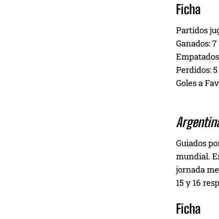
Ficha
Partidos ju
Ganados: 7
Empatados:
Perdidos: 5
Goles a Fav
Argentina
Guiados por
mundial. En
jornada med
15 y 16 res
Ficha