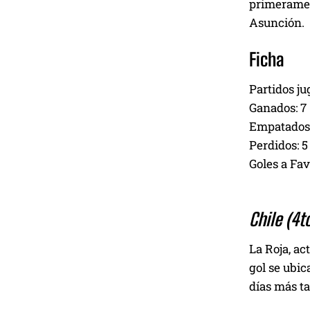
primerament
Asunción.
Ficha
Partidos ju
Ganados: 7
Empatados:
Perdidos: 5
Goles a Fav
Chile (4to
La Roja, ac
gol se ubic
días más ta