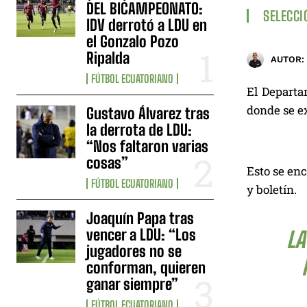
DEL BICAMPEONATO:
SELECCI
IDV derrotó a LDU en
el Gonzalo Pozo
Ripalda
AUTOR:
FÚTBOL ECUATORIANO
El Departa
donde se ex
Gustavo Álvarez tras
la derrota de LDU:
“Nos faltaron varias
cosas”
Esto se enc
FÚTBOL ECUATORIANO
y boletín.
Joaquín Papa tras
vencer a LDU: “Los
LA
jugadores no se
conforman, quieren
ganar siempre”
FÚTBOL ECUATORIANO