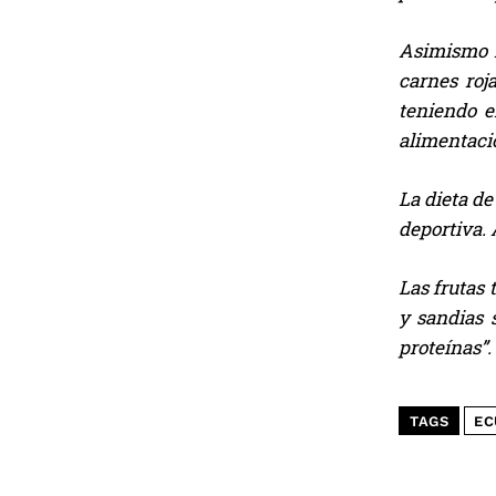
Asimismo m
carnes roj
teniendo e
alimentaci
La dieta de
deportiva.
Las frutas
y sandias 
proteínas”.
TAGS
EC