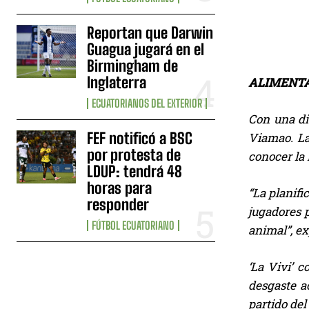
Reportan que Darwin
Guagua jugará en el
Birmingham de
Inglaterra
ALIMENTA
ECUATORIANOS DEL EXTERIOR
Con una di
FEF notificó a BSC
Viamao. La 
por protesta de
conocer la 
LDUP: tendrá 48
horas para
“La planifi
responder
jugadores p
FÚTBOL ECUATORIANO
animal”, ex
‘La Vivi’ 
desgaste a
partido del