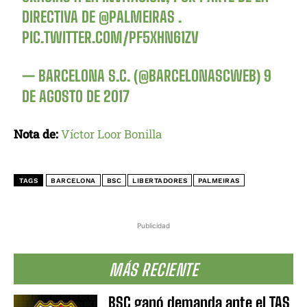
DIRECTIVA DE
@PALMEIRAS
.
PIC.TWITTER.COM/PF5XHN61ZV
— BARCELONA S.C. (@BARCELONASCWEB)
9
DE AGOSTO DE 2017
Nota de:
Víctor Loor Bonilla
TAGS
BARCELONA
BSC
LIBERTADORES
PALMEIRAS
Publicidad
MÁS RECIENTE
BSC ganó demanda ante el TAS