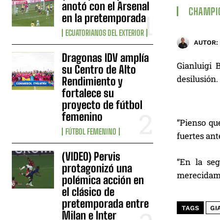
anotó con el Arsenal
CHAMPI
en la pretemporada
ECUATORIANOS DEL EXTERIOR
AUTOR:
Dragonas IDV amplía
Gianluigi 
su Centro de Alto
desilusión.
Rendimiento y
fortalece su
proyecto de fútbol
femenino
“Pienso qu
FÚTBOL FEMENINO
fuertes ant
(VIDEO) Pervis
“En la se
protagonizó una
merecidamen
polémica acción en
el clásico de
pretemporada entre
TAGS
GI
Milan e Inter