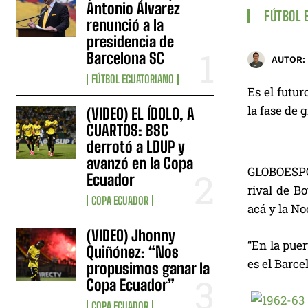
Antonio Álvarez
FÚTBOL 
renunció a la
presidencia de
Barcelona SC
AUTOR:
FÚTBOL ECUATORIANO
Es el futu
la fase de 
(VIDEO) EL ÍDOLO, A
CUARTOS: BSC
derrotó a LDUP y
avanzó en la Copa
GLOBOESPOR
Ecuador
rival de B
COPA ECUADOR
acá y la N
(VIDEO) Jhonny
“En la puer
Quiñónez: “Nos
es el Barce
propusimos ganar la
Copa Ecuador”
COPA ECUADOR