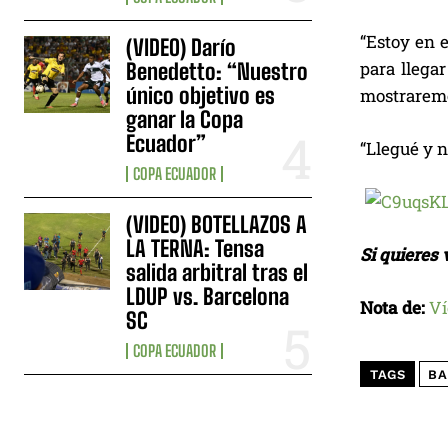
“Estoy en 
(VIDEO) Darío
para llega
Benedetto: “Nuestro
único objetivo es
mostraremos
ganar la Copa
Ecuador”
“Llegué y 
COPA ECUADOR
(VIDEO) BOTELLAZOS A
LA TERNA: Tensa
Si quieres
salida arbitral tras el
LDUP vs. Barcelona
Nota de:
Ví
SC
COPA ECUADOR
TAGS
BA