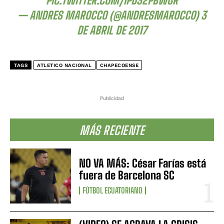
PIC.TWITTER.COM/IPD32PBWGR
— ANDRES MAROCCO (@ANDRESMAROCCO)
3
DE ABRIL DE 2017
TAGS
ATLETICO NACIONAL
CHAPECOENSE
Publicidad
MÁS RECIENTE
NO VA MÁS: César Farías está
fuera de Barcelona SC
FÚTBOL ECUATORIANO