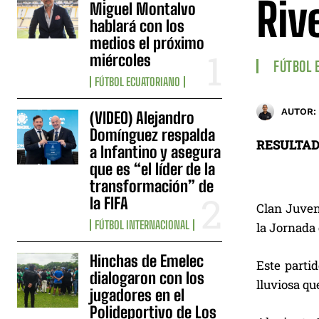
Riv
Miguel Montalvo
hablará con los
medios el próximo
miércoles
FÚTBOL 
FÚTBOL ECUATORIANO
AUTOR:
(VIDEO) Alejandro
Domínguez respalda
RESULTAD
a Infantino y asegura
que es “el líder de la
transformación” de
la FIFA
Clan Juveni
FÚTBOL INTERNACIONAL
la Jornada 
Hinchas de Emelec
Este parti
dialogaron con los
lluviosa que
jugadores en el
Polideportivo de Los