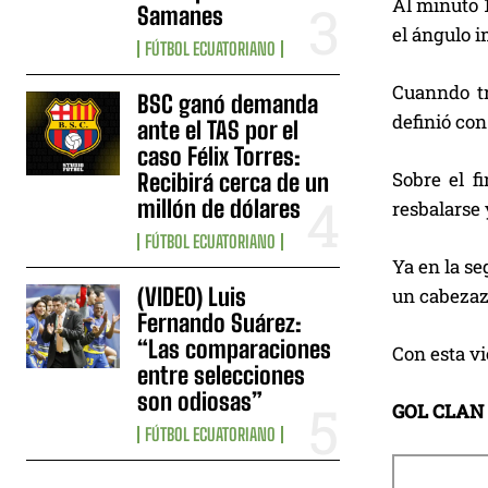
Al minuto 1
Samanes
el ángulo i
FÚTBOL ECUATORIANO
Cuanndo tr
BSC ganó demanda
definió co
ante el TAS por el
caso Félix Torres:
Sobre el f
Recibirá cerca de un
millón de dólares
resbalarse 
FÚTBOL ECUATORIANO
Ya en la se
(VIDEO) Luis
un cabezaz
Fernando Suárez:
“Las comparaciones
Con esta vi
entre selecciones
son odiosas”
GOL CLAN
FÚTBOL ECUATORIANO