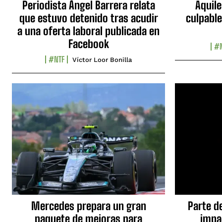
Periodista Ángel Barrera relata
Aquile
que estuvo detenido tras acudir
culpable
a una oferta laboral publicada en
Facebook
#N
#NTF
Víctor Loor Bonilla
Mercedes prepara un gran
Parte d
paquete de mejoras para
impa