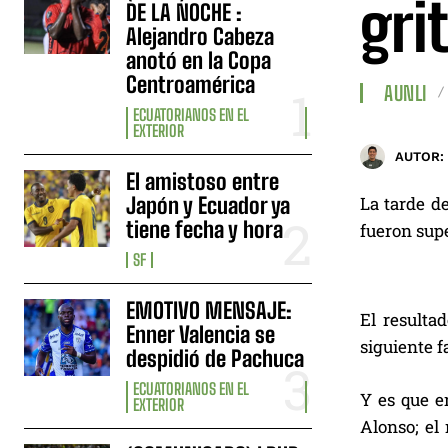
gri
DE LA NOCHE :
Alejandro Cabeza
anotó en la Copa
Centroamérica
AUNLI
ECUATORIANOS EN EL
EXTERIOR
AUTOR:
El amistoso entre
Japón y Ecuador ya
La tarde de
tiene fecha y hora
fueron supe
SF
EMOTIVO MENSAJE:
El resultad
Enner Valencia se
siguiente f
despidió de Pachuca
ECUATORIANOS EN EL
Y es que e
EXTERIOR
Alonso; el 