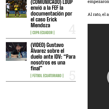
(COMUNICADO) LDUP
empezaron 
envió a la FEF la
documentación por
Al rato, el
el caso Erick
Mendoza
COPA ECUADOR
(VIDEO) Gustavo
Álvarez sobre el
duelo ante IDV: “Para
nosotros es una
final”
FÚTBOL ECUATORIANO