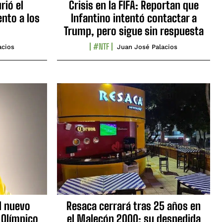
rió el
Crisis en la FIFA: Reportan que
nto a los
Infantino intentó contactar a
Trump, pero sigue sin respuesta
#NTF
acios
Juan José Palacios
l nuevo
Resaca cerrará tras 25 años en
 Olímpico
el Malecón 2000: su despedida