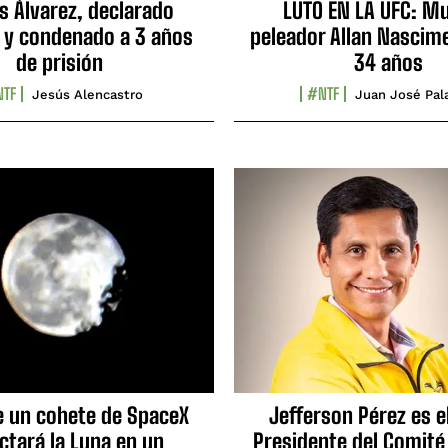
s Álvarez, declarado
LUTO EN LA UFC: Mu
 y condenado a 3 años
peleador Allan Nascime
de prisión
34 años
TF
#NTF
Jesús Alencastro
Juan José Pal
e un cohete de SpaceX
Jefferson Pérez es e
ctará la Luna en un
Presidente del Comité