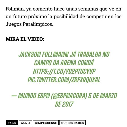
Follman, ya comentó hace unas semanas que ve en
un futuro próximo la posibilidad de competir en los
Juegos Paralímpicos.
MIRA EL VIDEO:
JACKSON FOLLMANN JÁ TRABALHA NO
CAMPO DA ARENA CONDÁ
HTTPS://T.CO/YD2PTUCYVP
PIC.TWITTER.COM/ZRFXRQUXAL
— MUNDO ESPN (@ESPNAGORA)
5 DE MARZO
DE 2017
TAGS
AUNLI
CHAPECOENSE
CURIOSIDADES