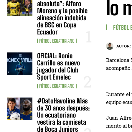
lo 
absoluta”: Alfaro
Moreno y la posible
alineación indebida
de BSC en Copa
FÚTBOL 
Ecuador
FÚTBOL ECUATORIANO
AUTOR:
OFICIAL: Ronie
Barcelona S
Carrillo es nuevo
acompañó a 
jugador del Club
Sport Emelec
FÚTBOL ECUATORIANO
Durante el 
#DatoHavoline Más
equipo ecua
de 30 años después:
Un ecuatoriano
Juan Alfred
vestirá la camiseta
mérito al b
de Boca Juniors