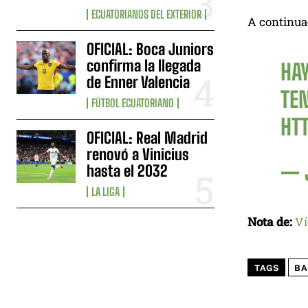
ECUATORIANOS DEL EXTERIOR
A continuac
OFICIAL: Boca Juniors
confirma la llegada
HAY
de Enner Valencia
TE
FÚTBOL ECUATORIANO
HT
OFICIAL: Real Madrid
renovó a Vinicius
— 
hasta el 2032
LA LIGA
Nota de:
Ví
TAGS
BA