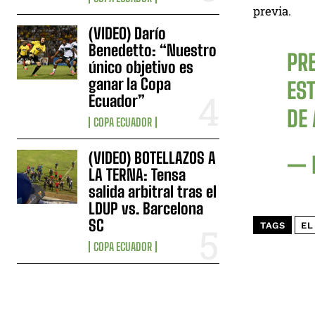
previa.
(VIDEO) Darío
Benedetto: “Nuestro
PR
único objetivo es
ganar la Copa
EST
Ecuador”
DE
COPA ECUADOR
(VIDEO) BOTELLAZOS A
— 
LA TERNA: Tensa
salida arbitral tras el
LDUP vs. Barcelona
SC
TAGS
EL
COPA ECUADOR