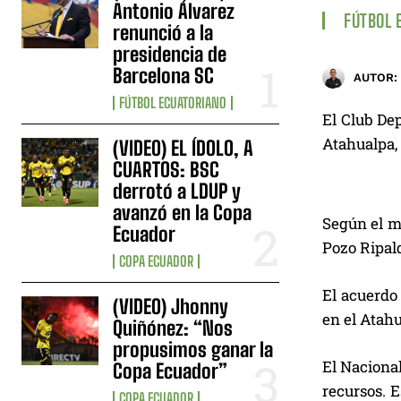
Antonio Álvarez
FÚTBOL 
renunció a la
presidencia de
Barcelona SC
AUTOR:
FÚTBOL ECUATORIANO
El Club Dep
Atahualpa, 
(VIDEO) EL ÍDOLO, A
CUARTOS: BSC
derrotó a LDUP y
avanzó en la Copa
Según el ma
Ecuador
Pozo Ripald
COPA ECUADOR
El acuerdo 
(VIDEO) Jhonny
en el Atah
Quiñónez: “Nos
propusimos ganar la
El Naciona
Copa Ecuador”
recursos. 
COPA ECUADOR