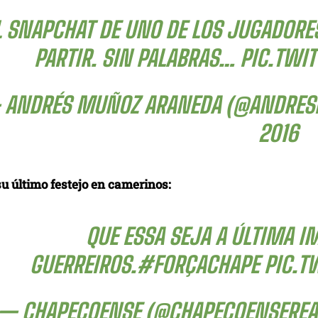
L SNAPCHAT DE UNO DE LOS JUGADORE
PARTIR. SIN PALABRAS…
PIC.TWI
 ANDRÉS MUÑOZ ARANEDA (@ANDRE
2016
su último festejo en camerinos:
QUE ESSA SEJA A ÚLTIMA 
GUERREIROS.
#FORÇACHAPE
PIC.T
— CHAPECOENSE (@CHAPECOENSEREA