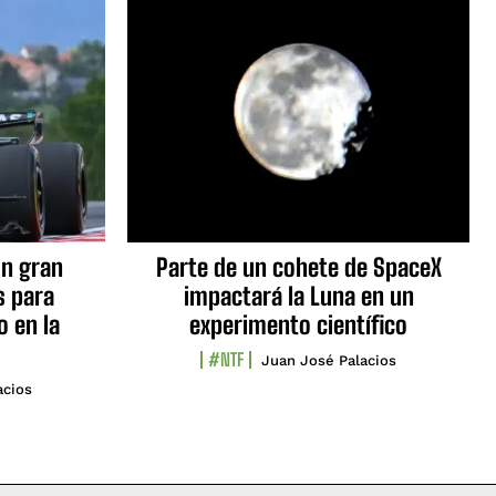
n gran
Parte de un cohete de SpaceX
s para
impactará la Luna en un
o en la
experimento científico
#NTF
Juan José Palacios
acios