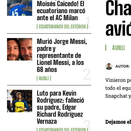
Cha
Moisés Caicedo! El
ecuatoriano marcó
ante el AC Milan
avi
ECUATORIANOS DEL EXTERIOR
Murió Jorge Messi,
AUNLI
padre y
representante de
Lionel Messi, a los
AUTOR:
68 años
AUNLI
Vinieron po
todo el equ
Luto para Kevin
Snapchat y
Rodríguez: falleció
su padre, Edgar
Richard Rodríguez
Vernaza
Dejamos el 
ECUATORIANOS DEL EXTERIOR