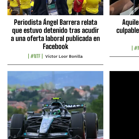
Periodista Ángel Barrera relata
Aquile
que estuvo detenido tras acudir
culpable
a una oferta laboral publicada en
Facebook
#N
#NTF
Víctor Loor Bonilla