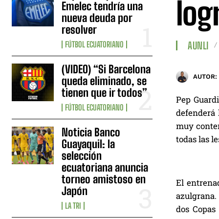
log
Emelec tendría una
nueva deuda por
resolver
FÚTBOL ECUATORIANO
AUNLI
(VIDEO) “Si Barcelona
AUTOR:
queda eliminado, se
tienen que ir todos”
Pep Guardi
FÚTBOL ECUATORIANO
defenderá l
muy conten
Noticia Banco
todas las l
Guayaquil: la
selección
ecuatoriana anuncia
torneo amistoso en
El entrena
Japón
azulgrana. 
LA TRI
dos Copas 