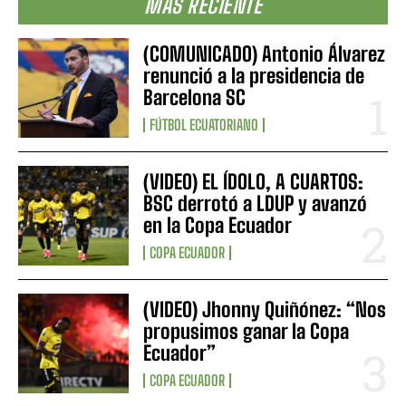
MÁS RECIENTE
(COMUNICADO) Antonio Álvarez
renunció a la presidencia de
Barcelona SC
FÚTBOL ECUATORIANO
(VIDEO) EL ÍDOLO, A CUARTOS:
BSC derrotó a LDUP y avanzó
en la Copa Ecuador
COPA ECUADOR
(VIDEO) Jhonny Quiñónez: “Nos
propusimos ganar la Copa
Ecuador”
COPA ECUADOR