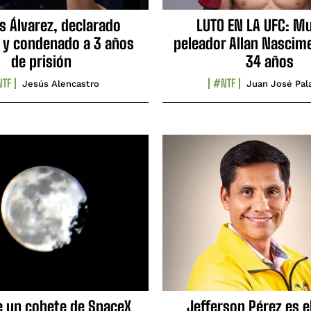
s Álvarez, declarado
LUTO EN LA UFC: Mu
 y condenado a 3 años
peleador Allan Nascime
de prisión
34 años
TF
#NTF
Jesús Alencastro
Juan José Pal
e un cohete de SpaceX
Jefferson Pérez es e