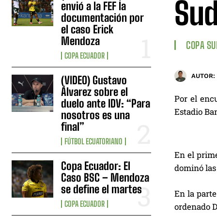
Sud
envió a la FEF la
documentación por
el caso Erick
Mendoza
COPA S
COPA ECUADOR
AUTOR:
(VIDEO) Gustavo
Álvarez sobre el
Por el enc
duelo ante IDV: “Para
Estadio Ban
nosotros es una
final”
FÚTBOL ECUATORIANO
En el prim
Copa Ecuador: El
dominó las
Caso BSC – Mendoza
se define el martes
En la parte
COPA ECUADOR
ordenado De