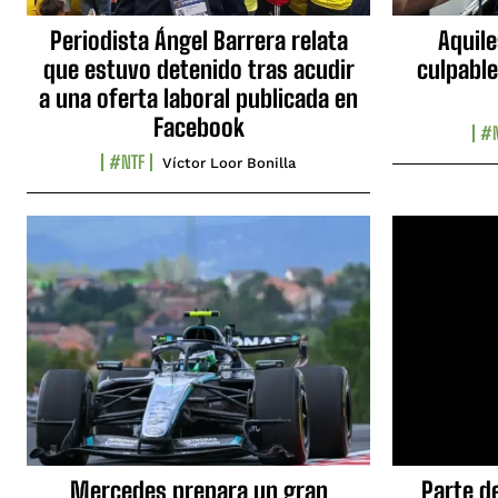
Periodista Ángel Barrera relata
Aquile
que estuvo detenido tras acudir
culpable
a una oferta laboral publicada en
Facebook
#N
#NTF
Víctor Loor Bonilla
Mercedes prepara un gran
Parte d