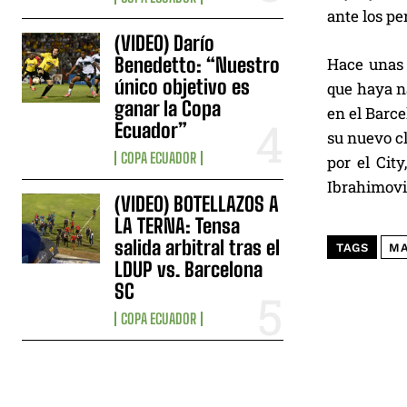
ante los pe
(VIDEO) Darío
Benedetto: “Nuestro
Hace unas 
único objetivo es
que haya na
ganar la Copa
en el Barce
Ecuador”
su nuevo cl
COPA ECUADOR
por el Cit
Ibrahimovi
(VIDEO) BOTELLAZOS A
LA TERNA: Tensa
salida arbitral tras el
TAGS
MA
LDUP vs. Barcelona
SC
COPA ECUADOR