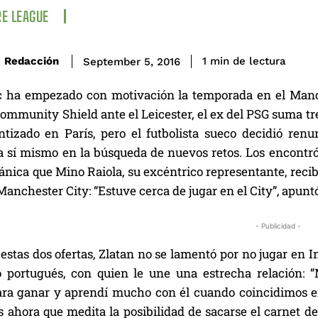
E LEAGUE
de lectura
Redacción
1
min
September 5, 2016
 ha empezado con motivación la temporada en el Manc
ommunity Shield ante el Leicester, el ex del PSG suma tre
ntizado en París, pero el futbolista sueco decidió renu
 a sí mismo en la búsqueda de nuevos retos. Los encontr
ánica que Mino Raiola, su excéntrico representante, reci
Manchester City: “Estuve cerca de jugar en el City”, apuntó
- Publicidad -
estas dos ofertas, Zlatan no se lamentó por no jugar en 
o portugués, con quien le une una estrecha relación: 
ara ganar y aprendí mucho con él cuando coincidimos en
s ahora que medita la posibilidad de sacarse el carnet d