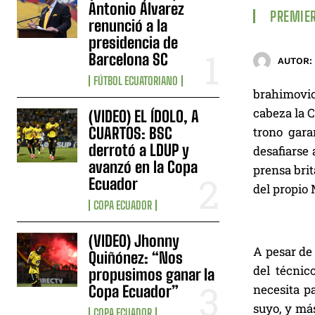
Antonio Álvarez
PREMIER
renunció a la
presidencia de
Barcelona SC
AUTOR:
FÚTBOL ECUATORIANO
brahimovic
cabeza la C
(VIDEO) EL ÍDOLO, A
CUARTOS: BSC
trono gara
derrotó a LDUP y
desafiarse
avanzó en la Copa
prensa brit
Ecuador
del propio 
COPA ECUADOR
(VIDEO) Jhonny
A pesar de 
Quiñónez: “Nos
del técnic
propusimos ganar la
necesita p
Copa Ecuador”
suyo, y má
COPA ECUADOR