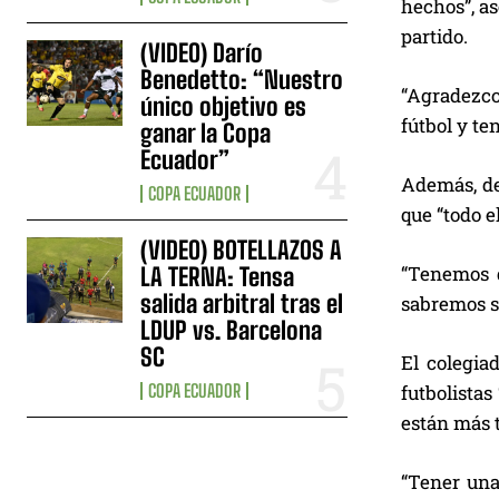
hechos”, as
partido.
(VIDEO) Darío
Benedetto: “Nuestro
“Agradezco
único objetivo es
fútbol y te
ganar la Copa
Ecuador”
Además, de
COPA ECUADOR
que “todo e
(VIDEO) BOTELLAZOS A
“Tenemos q
LA TERNA: Tensa
salida arbitral tras el
sabremos si
LDUP vs. Barcelona
SC
El colegia
COPA ECUADOR
futbolistas
están más t
“Tener una