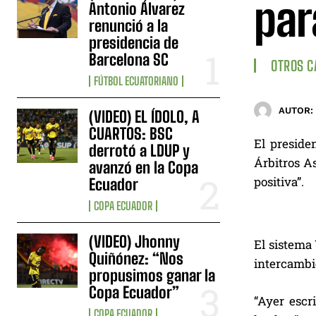
par
Antonio Álvarez
renunció a la
presidencia de
Barcelona SC
OTROS 
FÚTBOL ECUATORIANO
AUTOR:
(VIDEO) EL ÍDOLO, A
CUARTOS: BSC
El preside
derrotó a LDUP y
Árbitros As
avanzó en la Copa
positiva”.
Ecuador
COPA ECUADOR
(VIDEO) Jhonny
El sistema
Quiñónez: “Nos
intercambie
propusimos ganar la
Copa Ecuador”
“Ayer escr
COPA ECUADOR