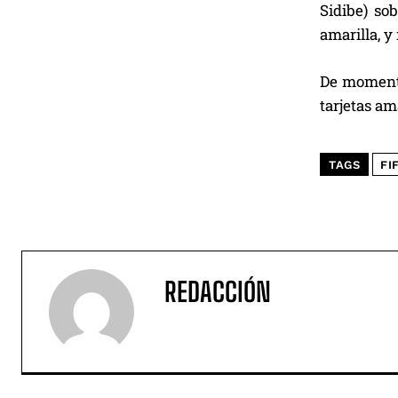
Sidibe) so
amarilla, y n
De momento,
tarjetas am
TAGS
FI
REDACCIÓN