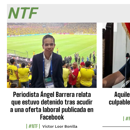
NTF
Periodista Ángel Barrera relata
Aquile
que estuvo detenido tras acudir
culpable
a una oferta laboral publicada en
Facebook
#N
#NTF
Víctor Loor Bonilla