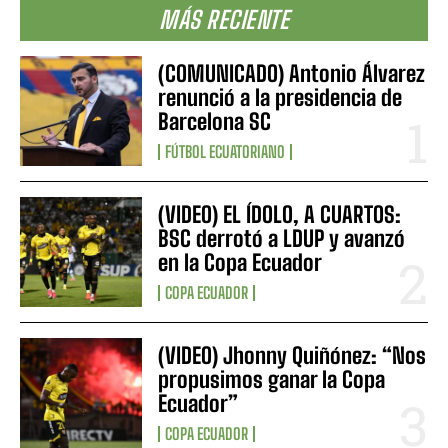
MÁS RECIENTE
(COMUNICADO) Antonio Álvarez
renunció a la presidencia de
Barcelona SC
FÚTBOL ECUATORIANO
(VIDEO) EL ÍDOLO, A CUARTOS:
BSC derrotó a LDUP y avanzó
en la Copa Ecuador
COPA ECUADOR
(VIDEO) Jhonny Quiñónez: “Nos
propusimos ganar la Copa
Ecuador”
COPA ECUADOR