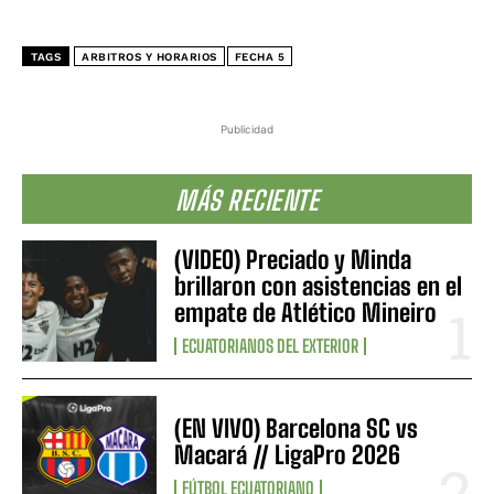
TAGS
ARBITROS Y HORARIOS
FECHA 5
Publicidad
MÁS RECIENTE
(VIDEO) Preciado y Minda
brillaron con asistencias en el
empate de Atlético Mineiro
ECUATORIANOS DEL EXTERIOR
(EN VIVO) Barcelona SC vs
Macará // LigaPro 2026
FÚTBOL ECUATORIANO