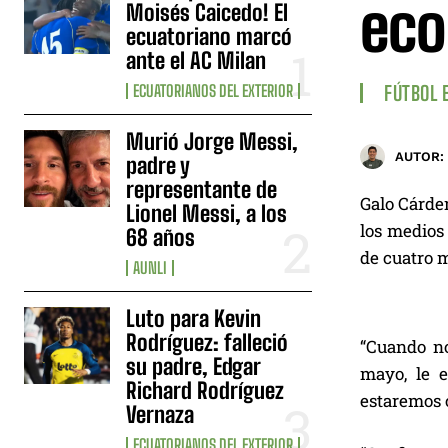
eco
Moisés Caicedo! El
ecuatoriano marcó
ante el AC Milan
ECUATORIANOS DEL EXTERIOR
FÚTBOL 
Murió Jorge Messi,
AUTOR:
padre y
representante de
Galo Cárden
Lionel Messi, a los
los medios 
68 años
de cuatro m
AUNLI
Luto para Kevin
Rodríguez: falleció
“Cuando n
su padre, Edgar
mayo, le 
Richard Rodríguez
estaremos c
Vernaza
ECUATORIANOS DEL EXTERIOR