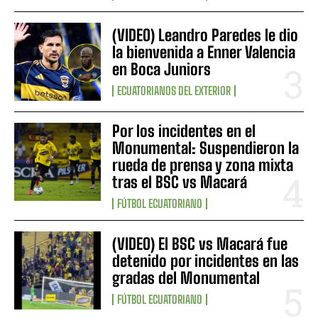
(VIDEO) Leandro Paredes le dio
la bienvenida a Enner Valencia
en Boca Juniors
ECUATORIANOS DEL EXTERIOR
Por los incidentes en el
Monumental: Suspendieron la
rueda de prensa y zona mixta
tras el BSC vs Macará
FÚTBOL ECUATORIANO
(VIDEO) El BSC vs Macará fue
detenido por incidentes en las
gradas del Monumental
FÚTBOL ECUATORIANO