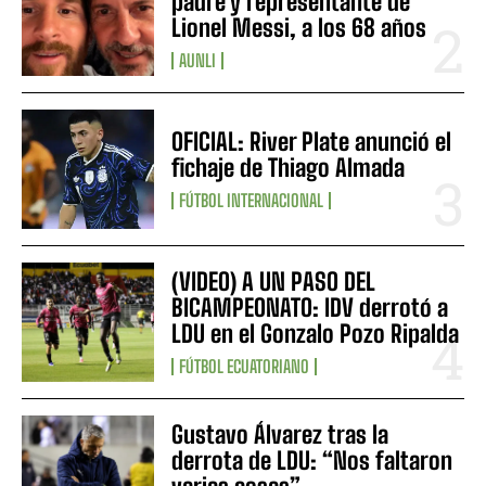
padre y representante de
Lionel Messi, a los 68 años
AUNLI
OFICIAL: River Plate anunció el
fichaje de Thiago Almada
FÚTBOL INTERNACIONAL
(VIDEO) A UN PASO DEL
BICAMPEONATO: IDV derrotó a
LDU en el Gonzalo Pozo Ripalda
FÚTBOL ECUATORIANO
Gustavo Álvarez tras la
derrota de LDU: “Nos faltaron