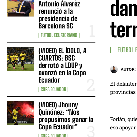
dam
Antonio Álvarez
renunció a la
presidencia de
ter
Barcelona SC
FÚTBOL ECUATORIANO
FÚTBOL 
(VIDEO) EL ÍDOLO, A
CUARTOS: BSC
derrotó a LDUP y
AUTOR:
avanzó en la Copa
Ecuador
El delanter
COPA ECUADOR
provincias 
(VIDEO) Jhonny
Quiñónez: “Nos
propusimos ganar la
Forlán, qui
Copa Ecuador”
eso apoyar 
COPA ECUADOR