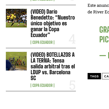
Este anunci
(VIDEO) Darío
de River Ec
Benedetto: “Nuestro
único objetivo es
GR
ganar la Copa
Ecuador”
PI
COPA ECUADOR
— 
(VIDEO) BOTELLAZOS A
LA TERNA: Tensa
salida arbitral tras el
LDUP vs. Barcelona
TAGS
CA
SC
COPA ECUADOR