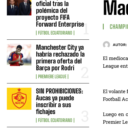
Ma
oficial tras la
polémica del
proyecto FIFA
Forward Enterprise
CHAMPI
FÚTBOL ECUATORIANO
AUTOR:
Manchester City ya
habría rechazado la
El medioca
primera oferta del
League ent
Barça por Rodri
PREMIERE LEAGUE
SIN PROHIBICIONES:
El volante 
Aucas ya puede
Football Ac
inscribir a sus
fichajes
Luego en c
FÚTBOL ECUATORIANO
Premier Le