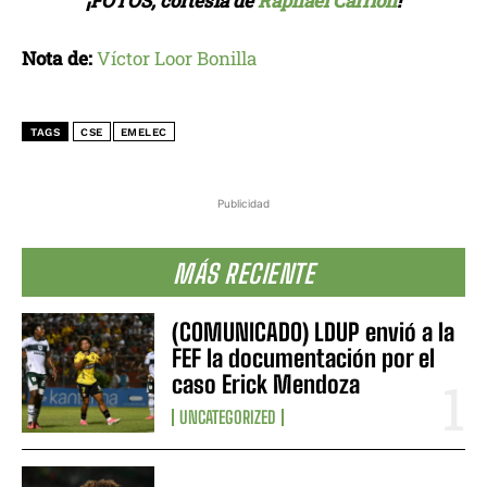
¡FOTOS, cortesía de
Raphael Carrión
!
Nota de:
Víctor Loor Bonilla
TAGS
CSE
EMELEC
Publicidad
MÁS RECIENTE
(COMUNICADO) LDUP envió a la
FEF la documentación por el
caso Erick Mendoza
UNCATEGORIZED