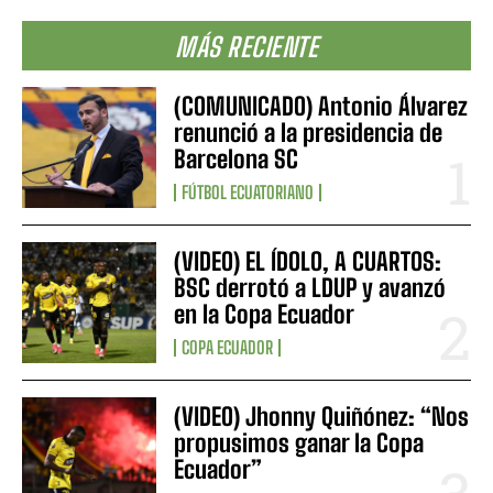
MÁS RECIENTE
(COMUNICADO) Antonio Álvarez
renunció a la presidencia de
Barcelona SC
FÚTBOL ECUATORIANO
(VIDEO) EL ÍDOLO, A CUARTOS:
BSC derrotó a LDUP y avanzó
en la Copa Ecuador
COPA ECUADOR
(VIDEO) Jhonny Quiñónez: “Nos
propusimos ganar la Copa
Ecuador”