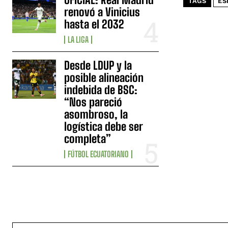
TAGS
ES
renovó a Vinicius
hasta el 2032
LA LIGA
Desde LDUP y la
posible alineación
indebida de BSC:
“Nos pareció
asombroso, la
logística debe ser
completa”
FÚTBOL ECUATORIANO