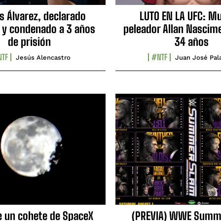
s Álvarez, declarado
LUTO EN LA UFC: Mu
 y condenado a 3 años
peleador Allan Nascime
de prisión
34 años
TF
#NTF
Jesús Alencastro
Juan José Pal
e un cohete de SpaceX
(PREVIA) WWE Summ