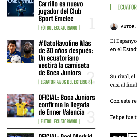
Carrillo es nuevo
ECUATOR
jugador del Club
Sport Emelec
AUTOR:
FÚTBOL ECUATORIANO
El Espanyol
#DatoHavoline Más
en el Estad
de 30 años después:
Un ecuatoriano
vestirá la camiseta
de Boca Juniors
Su rival, e
ECUATORIANOS DEL EXTERIOR
casi al fin
OFICIAL: Boca Juniors
Con este re
confirma la llegada
de Enner Valencia
Felipe fue 
FÚTBOL ECUATORIANO
OFICIAL: Real Madrid