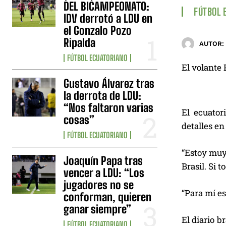
DEL BICAMPEONATO:
FÚTBOL 
IDV derrotó a LDU en
el Gonzalo Pozo
Ripalda
AUTOR:
FÚTBOL ECUATORIANO
El volante 
Gustavo Álvarez tras
la derrota de LDU:
“Nos faltaron varias
El ecuator
cosas”
detalles en
FÚTBOL ECUATORIANO
“Estoy muy 
Joaquín Papa tras
Brasil. Si 
vencer a LDU: “Los
jugadores no se
“Para mí e
conforman, quieren
ganar siempre”
El diario b
FÚTBOL ECUATORIANO